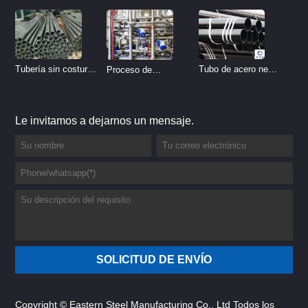
Tubo de acero negro
Tubería sin costura
Proceso de
sin costura
de acero inoxidable
tratamiento de
vs Tubería de acero
decapado de tubería
Le invitamos a dejarnos un mensaje.
al carbono sin
del sistema
costura
hidráulico
Copyright © Eastern Steel Manufacturing Co., Ltd Todos los