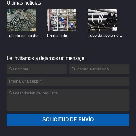
Últimas noticias
Tubo de acero negro
Tubería sin costura
Proceso de
sin costura
de acero inoxidable
tratamiento de
vs Tubería de acero
decapado de tubería
Le invitamos a dejarnos un mensaje.
al carbono sin
del sistema
costura
hidráulico