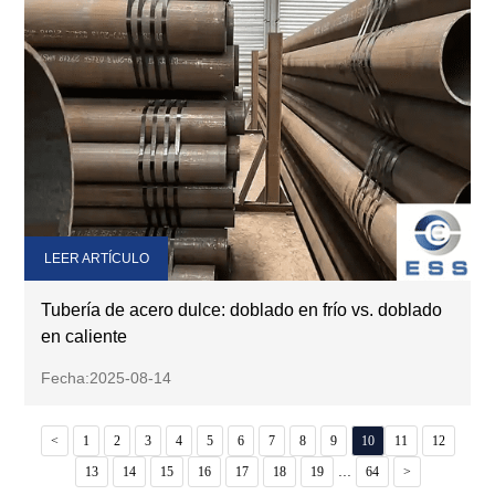
LEER ARTÍCULO
Tubería de acero dulce: doblado en frío vs. doblado
en caliente
Fecha:2025-08-14
<
1
2
3
4
5
6
7
8
9
10
11
12
...
13
14
15
16
17
18
19
64
>