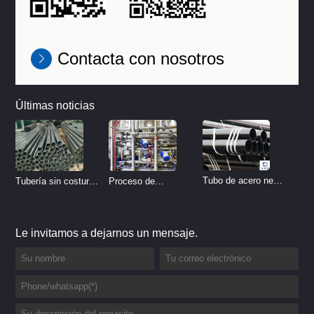
Contacta con nosotros
Últimas noticias
Tubo de acero negro
Tubería sin costura
Proceso de
sin costura
de acero inoxidable
tratamiento de
vs Tubería de acero
decapado de tubería
Le invitamos a dejarnos un mensaje.
al carbono sin
del sistema
costura
hidráulico