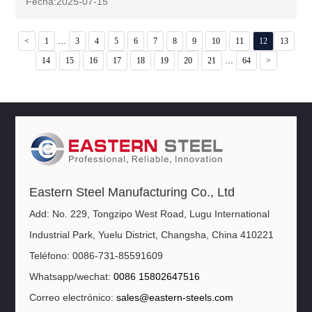
Fecha:2025-07-15
...
<
1
3
4
5
6
7
8
9
10
11
12
13
...
14
15
16
17
18
19
20
21
64
>
Eastern Steel Manufacturing Co., Ltd
Add: No. 229, Tongzipo West Road, Lugu International
Industrial Park, Yuelu District, Changsha, China 410221
Teléfono: 0086-731-85591609
Whatsapp/wechat:
0086 15802647516
Correo electrónico:
sales@eastern-steels.com