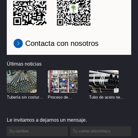
Contacta con nosotros
Últimas noticias
Tubo de acero negro
Tubería sin costura
Proceso de
sin costura
de acero inoxidable
tratamiento de
vs Tubería de acero
decapado de tubería
Le invitamos a dejarnos un mensaje.
al carbono sin
del sistema
costura
hidráulico