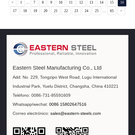
...
<
1
7
8
9
10
11
12
13
14
15
16
...
17
18
19
20
21
22
23
24
25
65
>
Eastern Steel Manufacturing Co., Ltd
Add: No. 229, Tongzipo West Road, Lugu International
Industrial Park, Yuelu District, Changsha, China 410221
Teléfono: 0086-731-85591609
Whatsapp/wechat:
0086 15802647516
Correo electrónico:
sales@eastern-steels.com