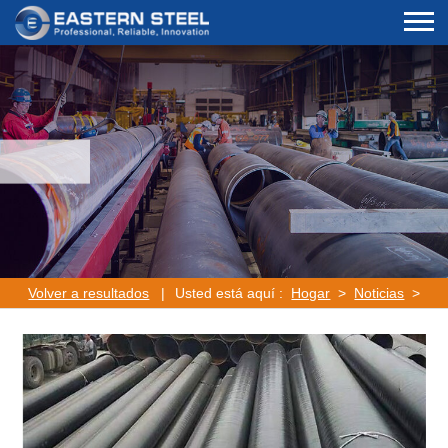
Volver a resultados
|
Usted está aquí :
Hogar
>
Noticias
>