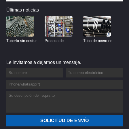
Últimas noticias
Tubo de acero negro
Tubería sin costura
Proceso de
sin costura
de acero inoxidable
tratamiento de
vs Tubería de acero
decapado de tubería
Le invitamos a dejarnos un mensaje.
al carbono sin
del sistema
costura
hidráulico