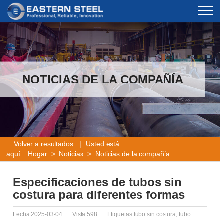
NOTICIAS DE LA COMPAÑÍA
Volver a resultados
|
Usted está
aquí :
Hogar
>
Noticias
>
Noticias de la compañía
Especificaciones de tubos sin
costura para diferentes formas
Fecha:2025-03-04
Vista:598
Etiquetas:tubo sin costura, tubo