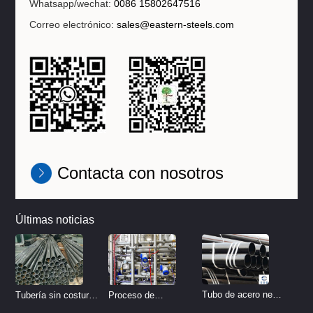
Whatsapp/wechat:
0086 15802647516
Correo electrónico:
sales@eastern-steels.com
Contacta con nosotros
Últimas noticias
Tubo de acero negro
Tubería sin costura
Proceso de