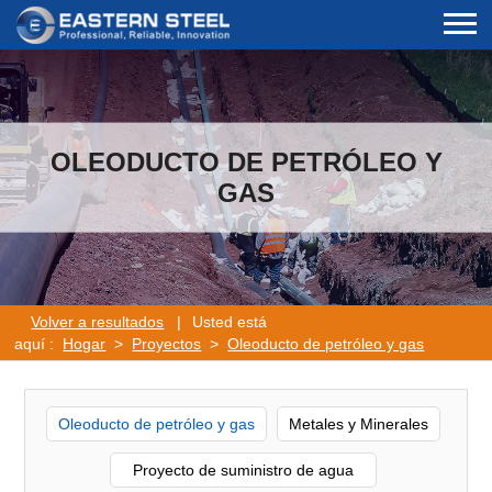
OLEODUCTO DE PETRÓLEO Y
GAS
Volver a resultados
|
Usted está
aquí :
Hogar
>
Proyectos
>
Oleoducto de petróleo y gas
Oleoducto de petróleo y gas
Metales y Minerales
Proyecto de suministro de agua