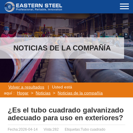
NOTICIAS DE LA COMPAÑÍA
Volver a resultados
|
Usted está
aquí :
Hogar
>
Noticias
>
Noticias de la compañía
¿Es el tubo cuadrado galvanizado
adecuado para uso en exteriores?
Fecha:2026-04-14
Vista:282
Etiquetas:Tubo cuadrado