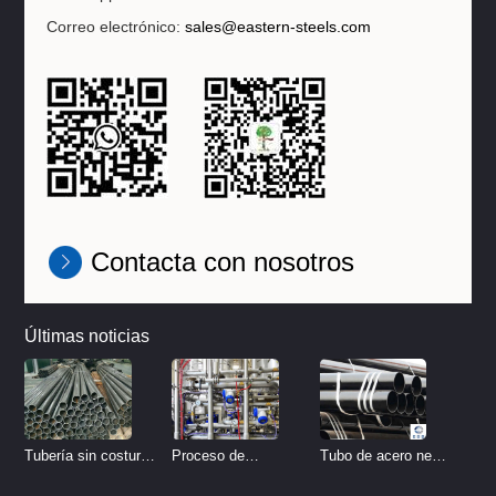
Correo electrónico:
sales@eastern-steels.com
Contacta con nosotros
Últimas noticias
Tubo de acero negro
Tubería sin costura
Proceso de
sin costura
de acero inoxidable
tratamiento de